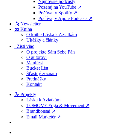
Najnovšie podcasty
Pozeraj na YouTube ↗
Počúvaj v Spotify ↗
Počúvaj v Apple Podcasts ↗
📩 Newsletter
📖 Kniha
O knihe Láska k Aziatkám
Ukážky a články
ℹ️ Zisti viac
O projekte Sám Sebe Pán
O autorovi
Manifest
Bucket List
Šťastný zoznam
Prednášky
Kontakt
🎯 Projekty
Láska k Aziatkám
TOMOVE Yoga & Movement ↗
Brandbonsai ↗
Email Marketér ↗
search
facebook
youtube
instagram
spotify
discord