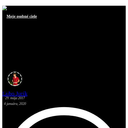
Moje osobné ciele
Ako som zvýšil svoju
produktivitu o 82% jednou
drobnou zmenou, ktorú môže
urobiť každý
Lubo Jurík
29. mája 2017
4 januára, 2020