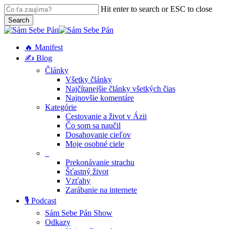
Skip
Hit enter to search or ESC to close
to
Search
main
Close
content
Search
search
Menu
🔥 Manifest
✍️ Blog
Články
Všetky články
Najčítanejšie články všetkých čias
Najnovšie komentáre
Kategórie
Cestovanie a život v Ázii
Čo som sa naučil
Dosahovanie cieľov
Moje osobné ciele
_
Prekonávanie strachu
Šťastný život
Vzťahy
Zarábanie na internete
🎙️ Podcast
Sám Sebe Pán Show
Odkazy