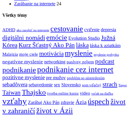
Zarábanie na internete
24
Všetky témy
cestovanie
cvičenie
depresia
ADHD
ako zarobiť na internete
emócie
digitálni nomádi
Južná
Evolution Studio
Kórea
láska
Kurz Šťastný Ako Pán
láska k aziatkám
myslenie
motivácia
Malajzia
moje ciele
myslenie prebytku
podcast
negatívne myslenie
networking
pasívny príjem
podnikanie cez internet
podnikanie
pozitívne myslenie
pre mužov
problém so sústredením
strach
sebadôvera
sebavedomie
sex
Slovensko
som vďačný
Taipei
Thajsko
Taiwan
video
tvorba online kurzu
vzťah na diaľku
vzťahy
úspech
život
Ázia
Zarábaj Ako Pán
zdravie
život v Ázii
v zahraničí