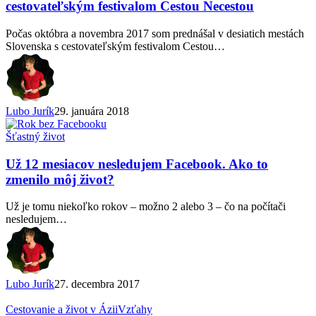
naučil
cestovateľským festivalom Cestou Necestou
počas
prednáškového
Počas októbra a novembra 2017 som prednášal v desiatich mestách
turné
Slovenska s cestovateľským festivalom Cestou…
s
cestovateľským
festivalom
Cestou
Necestou
Lubo Jurík
29. januára 2018
Už
Šťastný život
12
mesiacov
Už 12 mesiacov nesledujem Facebook. Ako to
nesledujem
zmenilo môj život?
Facebook.
Ako
Už je tomu niekoľko rokov – možno 2 alebo 3 – čo na počítači
to
nesledujem…
zmenilo
môj
život?
Lubo Jurík
27. decembra 2017
O
Cestovanie a život v Ázii
Vzťahy