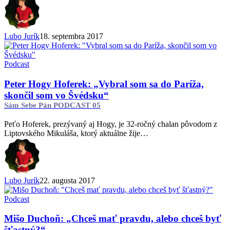
naučiť“
Sám
Sebe
Pán
Lubo Jurík
18. septembra 2017
PODCAST
06
Peter
Podcast
Hogy
Hoferek:
Peter Hogy Hoferek: „Vybral som sa do Paríža,
„Vybral
skončil som vo Švédsku“
som
Sám Sebe Pán PODCAST 05
sa
do
Peťo Hoferek, prezývaný aj Hogy, je 32-ročný chalan pôvodom z
Paríža,
Liptovského Mikuláša, ktorý aktuálne žije…
skončil
som
vo
Švédsku“
Sám
Lubo Jurík
22. augusta 2017
Sebe
Pán
Mišo
Podcast
PODCAST
Duchoň:
05
„Chceš
Mišo Duchoň: „Chceš mať pravdu, alebo chceš byť
mať
šťastný?“