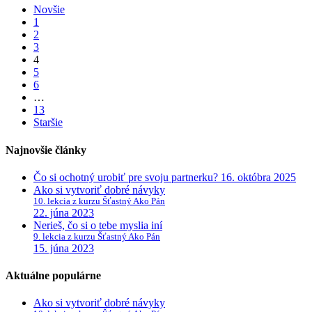
Novšie
1
2
3
4
5
6
…
13
Staršie
Najnovšie články
Čo si ochotný urobiť pre svoju partnerku?
16. októbra 2025
Ako si vytvoriť dobré návyky
10. lekcia z kurzu Šťastný Ako Pán
22. júna 2023
Nerieš, čo si o tebe myslia iní
9. lekcia z kurzu Šťastný Ako Pán
15. júna 2023
Aktuálne populárne
Ako si vytvoriť dobré návyky