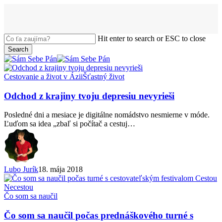
Skip
to
main
content
Hit enter to search or ESC to close
Search
Close
Search
search
Menu
Odchod
Cestovanie a život v Ázii
Šťastný život
z
krajiny
Odchod z krajiny tvoju depresiu nevyrieši
tvoju
depresiu
Posledné dni a mesiace je digitálne nomádstvo nesmierne v móde.
nevyrieši
Ľuďom sa idea „zbaľ si počítač a cestuj…
Lubo Jurík
18. mája 2018
Čo
Čo som sa naučil
som
sa
Čo som sa naučil počas prednáškového turné s