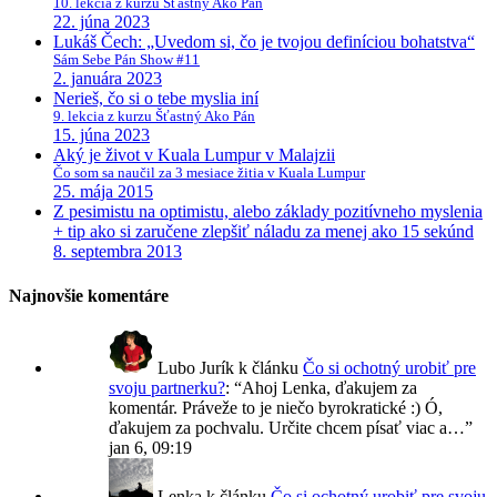
10. lekcia z kurzu Šťastný Ako Pán
22. júna 2023
Lukáš Čech: „Uvedom si, čo je tvojou definíciou bohatstva“
Sám Sebe Pán Show #11
2. januára 2023
Nerieš, čo si o tebe myslia iní
9. lekcia z kurzu Šťastný Ako Pán
15. júna 2023
Aký je život v Kuala Lumpur v Malajzii
Čo som sa naučil za 3 mesiace žitia v Kuala Lumpur
25. mája 2015
Z pesimistu na optimistu, alebo základy pozitívneho myslenia
+ tip ako si zaručene zlepšiť náladu za menej ako 15 sekúnd
8. septembra 2013
Najnovšie komentáre
Lubo Jurík
k článku
Čo si ochotný urobiť pre
svoju partnerku?
: “
Ahoj Lenka, ďakujem za
komentár. Práveže to je niečo byrokratické :) Ó,
ďakujem za pochvalu. Určite chcem písať viac a…
”
jan 6, 09:19
Lenka
k článku
Čo si ochotný urobiť pre svoju