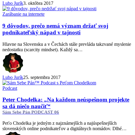
Lubo Jurík
3. októbra 2017
9
Zarábanie na internete
dôvodov,
prečo
9 dôvodov, prečo nemá význam držať svoj
nemá
podnikateľský nápad v tajnosti
význam
držať
Hlavne na Slovensku a v Čechách stále prevláda takzvané myslenie
svoj
nedostatku (scarcity mindset). Každý sa…
podnikateľský
nápad
v tajnosti
Lubo Jurík
25. septembra 2017
Peter
Podcast
Chodelka:
„Na
Peter Chodelka: „Na každom neúspešnom projekte
každom
sa dá niečo naučiť“
neúspešnom
Sám Sebe Pán PODCAST 06
projekte
sa
Peťo Chodelka je jedným z najznámejších a najúspešnejších
dá
slovenských online podnikateľov a digitálnych nomádov. Dlhé…
niečo