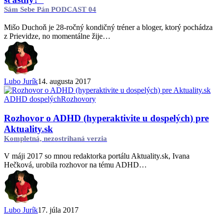
pravdu,
Sám Sebe Pán PODCAST 04
alebo
chceš
Mišo Duchoň je 28-ročný kondičný tréner a bloger, ktorý pochádza
byť
z Prievidze, no momentálne žije…
šťastný?“
Sám
Sebe
Pán
PODCAST
Lubo Jurík
14. augusta 2017
04
Rozhovor
ADHD dospelých
Rozhovory
o
ADHD
Rozhovor o ADHD (hyperaktivite u dospelých) pre
(hyperaktivite
Aktuality.sk
u
Kompletná, nezostrihaná verzia
dospelých)
pre
V máji 2017 so mnou redaktorka portálu Aktuality.sk, Ivana
Aktuality.sk
Hečková, urobila rozhovor na tému ADHD…
Kompletná,
nezostrihaná
verzia
Lubo Jurík
17. júla 2017