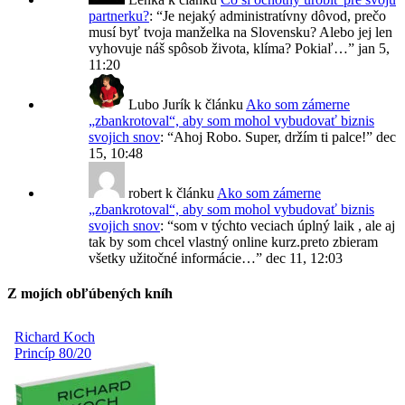
partnerku?
: “
Je nejaký administratívny dôvod, prečo
musí byť tvoja manželka na Slovensku? Alebo jej len
vyhovuje náš spôsob života, klíma? Pokiaľ…
”
jan 5,
11:20
Lubo Jurík
k článku
Ako som zámerne
„zbankrotoval“, aby som mohol vybudovať biznis
svojich snov
: “
Ahoj Robo. Super, držím ti palce!
”
dec
15, 10:48
robert
k článku
Ako som zámerne
„zbankrotoval“, aby som mohol vybudovať biznis
svojich snov
: “
som v týchto veciach úplný laik , ale aj
tak by som chcel vlastný online kurz.preto zbieram
všetky užitočné informácie…
”
dec 11, 12:03
Z mojích obľúbených kníh