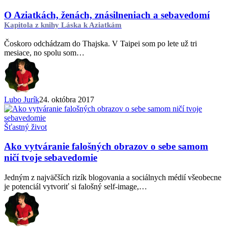
Aziatkách,
ženách,
O Aziatkách, ženách, znásilneniach a sebavedomí
znásilneniach
Kapitola z knihy Láska k Aziatkám
a
sebavedomí
Čoskoro odchádzam do Thajska. V Taipei som po lete už tri
Kapitola
mesiace, no spolu som…
z
knihy
Láska
k
Aziatkám
Lubo Jurík
24. októbra 2017
Ako
Šťastný život
vytváranie
falošných
Ako vytváranie falošných obrazov o sebe samom
obrazov
ničí tvoje sebavedomie
o
sebe
Jedným z najväčších rizík blogovania a sociálnych médií všeobecne
samom
je potenciál vytvoriť si falošný self-image,…
ničí
tvoje
sebavedomie