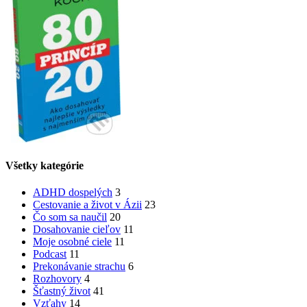
Všetky kategórie
ADHD dospelých
3
Cestovanie a život v Ázii
23
Čo som sa naučil
20
Dosahovanie cieľov
11
Moje osobné ciele
11
Podcast
11
Prekonávanie strachu
6
Rozhovory
4
Šťastný život
41
Vzťahy
14