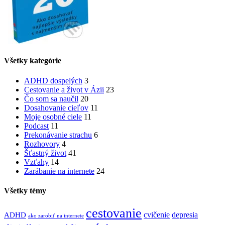
Všetky kategórie
ADHD dospelých
3
Cestovanie a život v Ázii
23
Čo som sa naučil
20
Dosahovanie cieľov
11
Moje osobné ciele
11
Podcast
11
Prekonávanie strachu
6
Rozhovory
4
Šťastný život
41
Vzťahy
14
Zarábanie na internete
24
Všetky témy
cestovanie
cvičenie
depresia
ADHD
ako zarobiť na internete