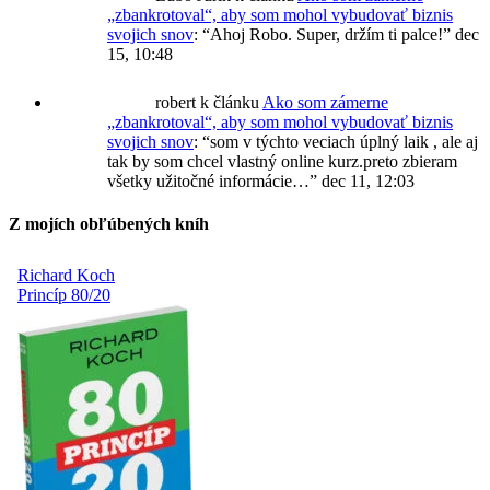
„zbankrotoval“, aby som mohol vybudovať biznis
svojich snov
: “
Ahoj Robo. Super, držím ti palce!
”
dec
15, 10:48
robert
k článku
Ako som zámerne
„zbankrotoval“, aby som mohol vybudovať biznis
svojich snov
: “
som v týchto veciach úplný laik , ale aj
tak by som chcel vlastný online kurz.preto zbieram
všetky užitočné informácie…
”
dec 11, 12:03
Z mojích obľúbených kníh