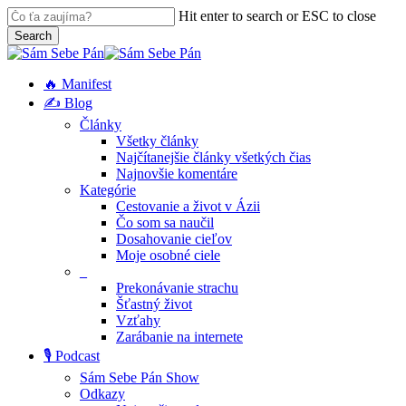
Skip
Hit enter to search or ESC to close
to
Close
Search
main
Close
Menu
content
Search
search
Menu
🔥 Manifest
✍️ Blog
Články
Všetky články
Najčítanejšie články všetkých čias
Najnovšie komentáre
Kategórie
Cestovanie a život v Ázii
Čo som sa naučil
Dosahovanie cieľov
Moje osobné ciele
_
Prekonávanie strachu
Šťastný život
Vzťahy
Zarábanie na internete
🎙️ Podcast
Sám Sebe Pán Show
Odkazy