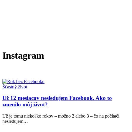
Instagram
Už
Šťastný život
12
mesiacov
Už 12 mesiacov nesledujem Facebook. Ako to
nesledujem
zmenilo môj život?
Facebook.
Ako
Už je tomu niekoľko rokov – možno 2 alebo 3 – čo na počítači
to
nesledujem…
zmenilo
môj