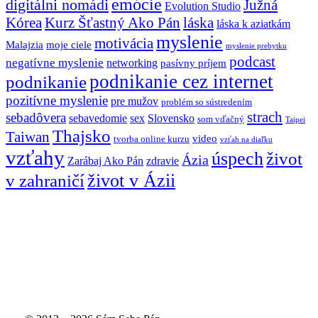
emócie
digitálni nomádi
Južná
Evolution Studio
Kórea
láska
Kurz Šťastný Ako Pán
láska k aziatkám
myslenie
motivácia
Malajzia
moje ciele
myslenie prebytku
podcast
negatívne myslenie
networking
pasívny príjem
podnikanie cez internet
podnikanie
pozitívne myslenie
pre mužov
problém so sústredením
strach
sebadôvera
sebavedomie
sex
Slovensko
som vďačný
Taipei
Thajsko
Taiwan
video
tvorba online kurzu
vzťah na diaľku
vzťahy
úspech
život
Ázia
Zarábaj Ako Pán
zdravie
život v Ázii
v zahraničí