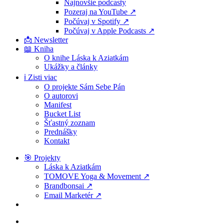
Najnovšie podcasty
Pozeraj na YouTube ↗
Počúvaj v Spotify ↗
Počúvaj v Apple Podcasts ↗
📩 Newsletter
📖 Kniha
O knihe Láska k Aziatkám
Ukážky a články
ℹ️ Zisti viac
O projekte Sám Sebe Pán
O autorovi
Manifest
Bucket List
Šťastný zoznam
Prednášky
Kontakt
🎯 Projekty
Láska k Aziatkám
TOMOVE Yoga & Movement ↗
Brandbonsai ↗
Email Marketér ↗
search
facebook
youtube
instagram
spotify
discord