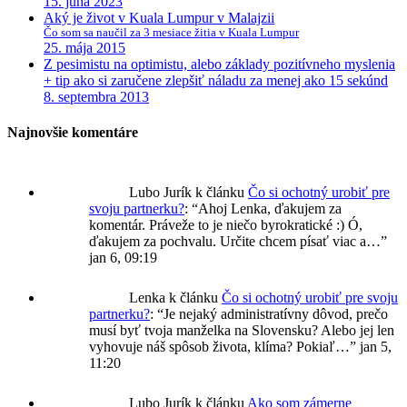
15. júna 2023
Aký je život v Kuala Lumpur v Malajzii
Čo som sa naučil za 3 mesiace žitia v Kuala Lumpur
25. mája 2015
Z pesimistu na optimistu, alebo základy pozitívneho myslenia
+ tip ako si zaručene zlepšiť náladu za menej ako 15 sekúnd
8. septembra 2013
Najnovšie komentáre
Lubo Jurík
k článku
Čo si ochotný urobiť pre
svoju partnerku?
: “
Ahoj Lenka, ďakujem za
komentár. Práveže to je niečo byrokratické :) Ó,
ďakujem za pochvalu. Určite chcem písať viac a…
”
jan 6, 09:19
Lenka
k článku
Čo si ochotný urobiť pre svoju
partnerku?
: “
Je nejaký administratívny dôvod, prečo
musí byť tvoja manželka na Slovensku? Alebo jej len
vyhovuje náš spôsob života, klíma? Pokiaľ…
”
jan 5,
11:20
Lubo Jurík
k článku
Ako som zámerne