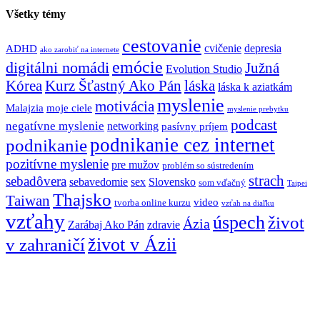
Všetky témy
cestovanie
cvičenie
depresia
ADHD
ako zarobiť na internete
emócie
digitálni nomádi
Južná
Evolution Studio
Kórea
láska
Kurz Šťastný Ako Pán
láska k aziatkám
myslenie
motivácia
Malajzia
moje ciele
myslenie prebytku
podcast
negatívne myslenie
networking
pasívny príjem
podnikanie cez internet
podnikanie
pozitívne myslenie
pre mužov
problém so sústredením
strach
sebadôvera
sebavedomie
sex
Slovensko
som vďačný
Taipei
Thajsko
Taiwan
video
tvorba online kurzu
vzťah na diaľku
vzťahy
úspech
život
Ázia
Zarábaj Ako Pán
zdravie
život v Ázii
v zahraničí