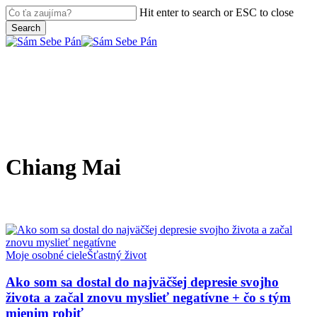
Skip
Hit enter to search or ESC to close
to
Search
main
Close
content
Search
search
Menu
Chiang Mai
Ako
Moje osobné ciele
Šťastný život
som
sa
Ako som sa dostal do najväčšej depresie svojho
dostal
života a začal znovu myslieť negatívne + čo s tým
do
mienim robiť