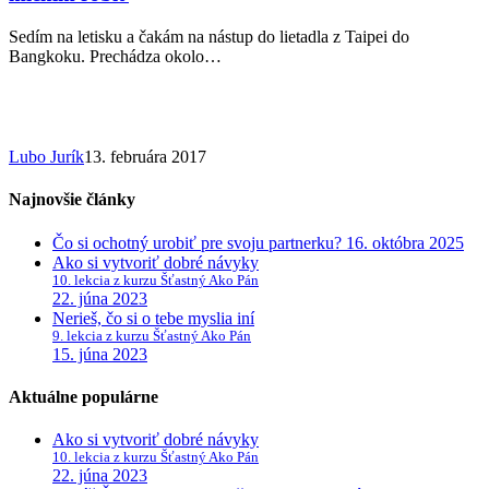
najväčšej
depresie
Sedím na letisku a čakám na nástup do lietadla z Taipei do
svojho
Bangkoku. Prechádza okolo…
života
a
začal
znovu
myslieť
Lubo Jurík
13. februára 2017
negatívne
+
čo
Najnovšie články
s
tým
Čo si ochotný urobiť pre svoju partnerku?
16. októbra 2025
mienim
Ako si vytvoriť dobré návyky
robiť
10. lekcia z kurzu Šťastný Ako Pán
22. júna 2023
Nerieš, čo si o tebe myslia iní
9. lekcia z kurzu Šťastný Ako Pán
15. júna 2023
Aktuálne populárne
Ako si vytvoriť dobré návyky
10. lekcia z kurzu Šťastný Ako Pán
22. júna 2023