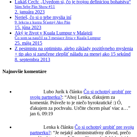
Lukáš Čech: „Uvedom si, čo je tvojou definíciou bohatstva“
Sám Sebe Pán Show #11
2. januára 2023
Nerieš, čo si o tebe myslia iní
9. lekcia z kurzu Šťastný Ako Pán
15. júna 2023
Aký je život v Kuala Lumpur v Malajzii
Čo som sa naučil za 3 mesiace žitia v Kuala Lumpur
25. mája 2015
Z pesimistu na optimistu, alebo základy pozitívneho myslenia
+ tip ako si zaručene zlepšiť náladu za menej ako 15 sekúnd
8. septembra 2013
Najnovšie komentáre
Lubo Jurík
k článku
Čo si ochotný urobiť pre
svoju partnerku?
: “
Ahoj Lenka, ďakujem za
komentár. Práveže to je niečo byrokratické :) Ó,
ďakujem za pochvalu. Určite chcem písať viac a…
”
jan 6, 09:19
Lenka
k článku
Čo si ochotný urobiť pre svoju
partnerku?
: “
Je nejaký administratívny dôvod, prečo