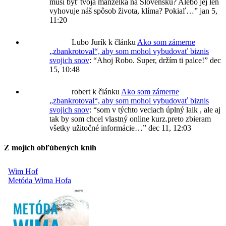
musí byť tvoja manželka na Slovensku? Alebo jej len
vyhovuje náš spôsob života, klíma? Pokiaľ…
”
jan 5,
11:20
Lubo Jurík
k článku
Ako som zámerne
„zbankrotoval“, aby som mohol vybudovať biznis
svojich snov
: “
Ahoj Robo. Super, držím ti palce!
”
dec
15, 10:48
robert
k článku
Ako som zámerne
„zbankrotoval“, aby som mohol vybudovať biznis
svojich snov
: “
som v týchto veciach úplný laik , ale aj
tak by som chcel vlastný online kurz.preto zbieram
všetky užitočné informácie…
”
dec 11, 12:03
Z mojích obľúbených kníh