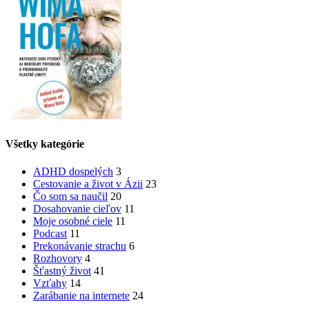
Všetky kategórie
ADHD dospelých
3
Cestovanie a život v Ázii
23
Čo som sa naučil
20
Dosahovanie cieľov
11
Moje osobné ciele
11
Podcast
11
Prekonávanie strachu
6
Rozhovory
4
Šťastný život
41
Vzťahy
14
Zarábanie na internete
24