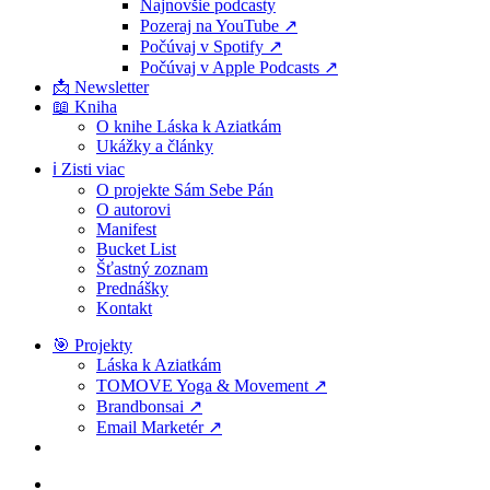
Najnovšie podcasty
Pozeraj na YouTube ↗
Počúvaj v Spotify ↗
Počúvaj v Apple Podcasts ↗
📩 Newsletter
📖 Kniha
O knihe Láska k Aziatkám
Ukážky a články
ℹ️ Zisti viac
O projekte Sám Sebe Pán
O autorovi
Manifest
Bucket List
Šťastný zoznam
Prednášky
Kontakt
🎯 Projekty
Láska k Aziatkám
TOMOVE Yoga & Movement ↗
Brandbonsai ↗
Email Marketér ↗
search
facebook
youtube
instagram
spotify
discord