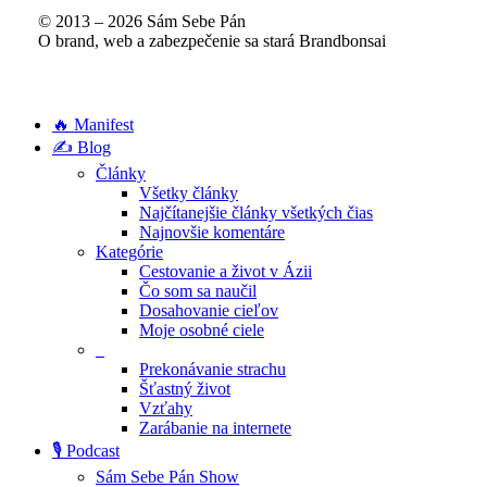
© 2013 –
2026
Sám Sebe Pán
O brand, web a zabezpečenie sa stará
Brandbonsai
Close
🔥 Manifest
Menu
✍️ Blog
Články
Všetky články
Najčítanejšie články všetkých čias
Najnovšie komentáre
Kategórie
Cestovanie a život v Ázii
Čo som sa naučil
Dosahovanie cieľov
Moje osobné ciele
_
Prekonávanie strachu
Šťastný život
Vzťahy
Zarábanie na internete
🎙️ Podcast
Sám Sebe Pán Show