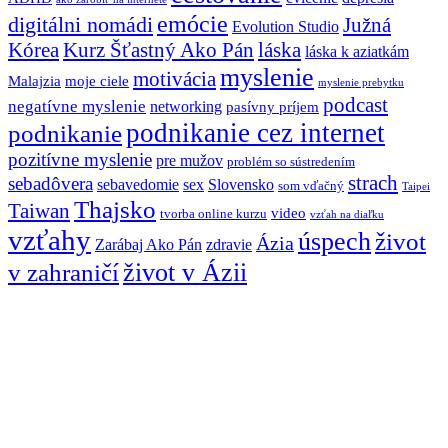
emócie
digitálni nomádi
Južná
Evolution Studio
Kórea
láska
Kurz Šťastný Ako Pán
láska k aziatkám
myslenie
motivácia
Malajzia
moje ciele
myslenie prebytku
podcast
negatívne myslenie
networking
pasívny príjem
podnikanie cez internet
podnikanie
pozitívne myslenie
pre mužov
problém so sústredením
strach
sebadôvera
sebavedomie
sex
Slovensko
som vďačný
Taipei
Thajsko
Taiwan
video
tvorba online kurzu
vzťah na diaľku
vzťahy
úspech
život
Ázia
Zarábaj Ako Pán
zdravie
život v Ázii
v zahraničí