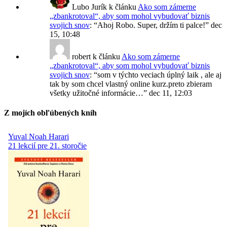
Lubo Jurík
k článku
Ako som zámerne
„zbankrotoval“, aby som mohol vybudovať biznis
svojich snov
: “
Ahoj Robo. Super, držím ti palce!
”
dec
15, 10:48
robert
k článku
Ako som zámerne
„zbankrotoval“, aby som mohol vybudovať biznis
svojich snov
: “
som v týchto veciach úplný laik , ale aj
tak by som chcel vlastný online kurz.preto zbieram
všetky užitočné informácie…
”
dec 11, 12:03
Z mojích obľúbených kníh