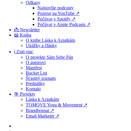
Odkazy
Najnovšie podcasty
Pozeraj na YouTube ↗
Počúvaj v Spotify ↗
Počúvaj v Apple Podcasts ↗
📩 Newsletter
📖 Kniha
O knihe Láska k Aziatkám
Ukážky a články
ℹ️ Zisti viac
O projekte Sám Sebe Pán
O autorovi
Manifest
Bucket List
Šťastný zoznam
Prednášky
Kontakt
🎯 Projekty
Láska k Aziatkám
TOMOVE Yoga & Movement ↗
Brandbonsai ↗
Email Marketér ↗
facebook
youtube