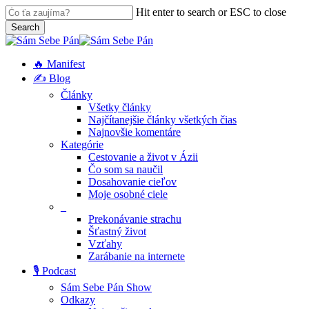
Skip
Hit enter to search or ESC to close
to
Search
main
Close
content
Search
search
Menu
🔥 Manifest
✍️ Blog
Články
Všetky články
Najčítanejšie články všetkých čias
Najnovšie komentáre
Kategórie
Cestovanie a život v Ázii
Čo som sa naučil
Dosahovanie cieľov
Moje osobné ciele
_
Prekonávanie strachu
Šťastný život
Vzťahy
Zarábanie na internete
🎙️ Podcast
Sám Sebe Pán Show
Odkazy