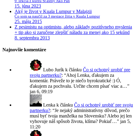
9. lekcia z kurzu Šťastný Ako Pán
15. júna 2023
Aký je život v Kuala Lumpur v Malajzii
Čo som sa naučil za 3 mesiace žitia v Kuala Lumpur
25. mája 2015
Z pesimistu na optimistu, alebo základy pozitívneho myslenia
+ tip ako si zaručene zlepšiť náladu za menej ako 15 sekúnd
8. septembra 2013
Najnovšie komentáre
Lubo Jurík
k článku
Čo si ochotný urobiť pre
svoju partnerku?
: “
Ahoj Lenka, ďakujem za
komentár. Práveže to je niečo byrokratické :) Ó,
ďakujem za pochvalu. Určite chcem písať viac a…
”
jan 6, 09:19
Lenka
k článku
Čo si ochotný urobiť pre svoju
partnerku?
: “
Je nejaký administratívny dôvod, prečo
musí byť tvoja manželka na Slovensku? Alebo jej len
vyhovuje náš spôsob života, klíma? Pokiaľ…
”
jan 5,
11:20