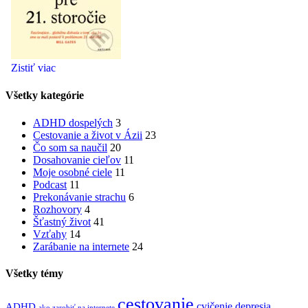
Všetky kategórie
ADHD dospelých
3
Cestovanie a život v Ázii
23
Čo som sa naučil
20
Dosahovanie cieľov
11
Moje osobné ciele
11
Podcast
11
Prekonávanie strachu
6
Rozhovory
4
Šťastný život
41
Vzťahy
14
Zarábanie na internete
24
Všetky témy
cestovanie
cvičenie
depresia
ADHD
ako zarobiť na internete